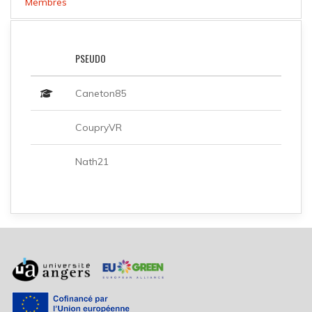
Membres
PSEUDO
Caneton85
CoupryVR
Nath21