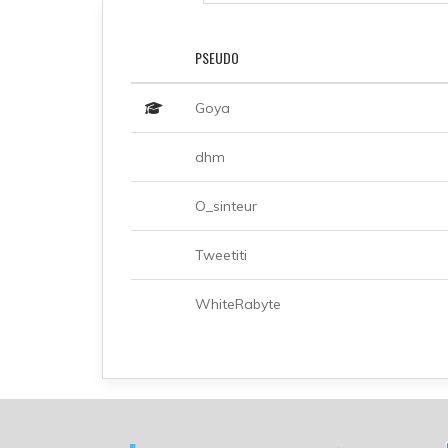
PSEUDO
Goya
dhm
O_sinteur
Tweetiti
WhiteRabyte