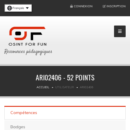
CONNEXION
INSCRIPTION
Français
Ressources pédagogiques
ARI02406 - 52 POINTS
ACCUEIL
UTILISATEUR
ARI02406
Compétences
Badges