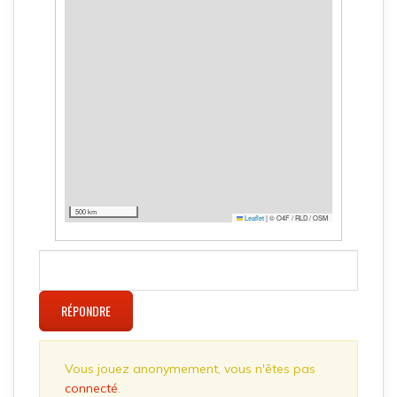
500 km
Leaflet
|
© O4F / RLD / OSM
RÉPONDRE
Vous jouez anonymement, vous n'êtes pas
connecté
.