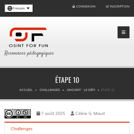
CONNEXION
INSCRIPTION
Français
Ressources pédagogiques
ÉTAPE 10
ACCUEIL
CHALLENGES
GNOSINT : LE DÉFI
ÉTAPE 10
7 août 2025
Céline G, Maud
Challenges